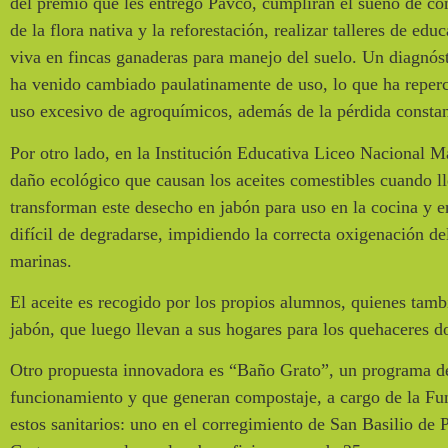
del premio que les entregó Pavco, cumplirán el sueño de cons
de la flora nativa y la reforestación, realizar talleres de e
viva en fincas ganaderas para manejo del suelo. Un diagnóst
ha venido cambiado paulatinamente de uso, lo que ha repercu
uso excesivo de agroquímicos, además de la pérdida constant
Por otro lado, en la Institución Educativa Liceo Nacional Ma
daño ecológico que causan los aceites comestibles cuando l
transforman este desecho en jabón para uso en la cocina y e
difícil de degradarse, impidiendo la correcta oxigenación del
marinas.
El aceite es recogido por los propios alumnos, quienes tamb
jabón, que luego llevan a sus hogares para los quehaceres 
Otro propuesta innovadora es “Baño Grato”, un programa de 
funcionamiento y que generan compostaje, a cargo de la Fund
estos sanitarios: uno en el corregimiento de San Basilio de 