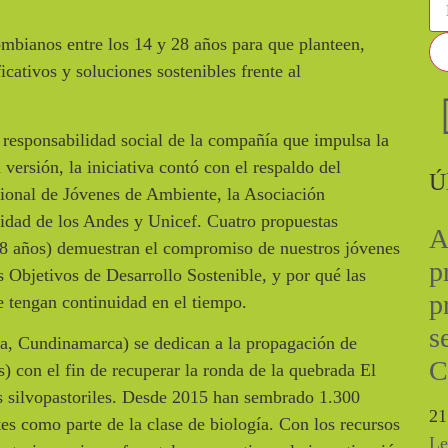
mbianos entre los 14 y 28 años para que planteen,
icativos y soluciones sostenibles frente al
 responsabilidad social de la compañía que impulsa la
 versión, la iniciativa contó con el respaldo del
Ú
cional de Jóvenes de Ambiente, la Asociación
idad de los Andes y Unicef. Cuatro propuestas
A
28 años) demuestran el compromiso de nuestros jóvenes
p
s Objetivos de Desarrollo Sostenible, y por qué las
p
e tengan continuidad en el tiempo.
s
a, Cundinamarca) se dedican a la propagación de
C
os) con el fin de recuperar la ronda de la quebrada El
as silvopastoriles. Desde 2015 han sembrado 1.300
21
tes como parte de la clase de biología. Con los recursos
Le