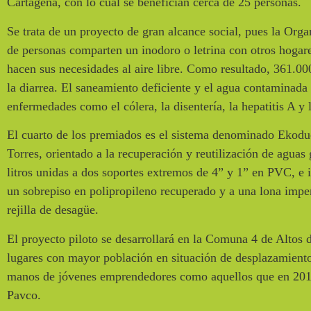
Cartagena, con lo cual se benefician cerca de 25 personas.
Se trata de un proyecto de gran alcance social, pues la Org
de personas comparten un inodoro o letrina con otros hogare
hacen sus necesidades al aire libre. Como resultado, 361.0
la diarrea. El saneamiento deficiente y el agua contaminada
enfermedades como el cólera, la disentería, la hepatitis A y l
El cuarto de los premiados es el sistema denominado Ekod
Torres, orientado a la recuperación y reutilización de aguas g
litros unidas a dos soportes extremos de 4” y 1” en PVC, e 
un sobrepiso en polipropileno recuperado y a una lona impe
rejilla de desagüe.
El proyecto piloto se desarrollará en la Comuna 4 de Altos 
lugares con mayor población en situación de desplazamiento
manos de jóvenes emprendedores como aquellos que en 2017
Pavco.