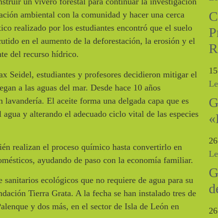
truir un vivero forestal para continuar la investigación
C
ducación ambiental con la comunidad y hacer una cerca
ico realizado por los estudiantes encontró que el suelo
P
tido en el aumento de la deforestación, la erosión y el
R
e del recurso hídrico.
15
x Seidel, estudiantes y profesores decidieron mitigar el
Le
legan a las aguas del mar. Desde hace 10 años
G
n lavandería. El aceite forma una delgada capa que es
 agua y alterando el adecuado ciclo vital de las especies
«
26
ién realizan el proceso químico hasta convertirlo en
Le
domésticos, ayudando de paso con la economía familiar.
G
sanitarios ecológicos que no requiere de agua para su
d
ación Tierra Grata. A la fecha se han instalado tres de
Palenque y dos más, en el sector de Isla de León en
26