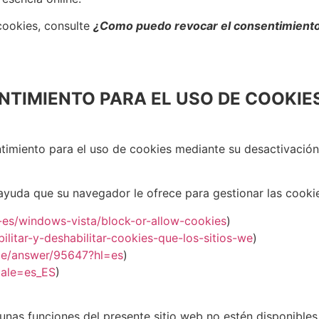
 cookies, consulte
¿Como puedo revocar el consentimiento 
TIMIENTO PARA EL USO DE COOKIE
imiento para el uso de cookies mediante su desactivación 
yuda que su navegador le ofrece para gestionar las cooki
-es/windows-vista/block-or-allow-cookies
)
bilitar-y-deshabilitar-cookies-que-los-sitios-we
)
me/answer/95647?hl=es
)
cale=es_ES
)
gunas funciones del presente sitio web no estén disponibles 