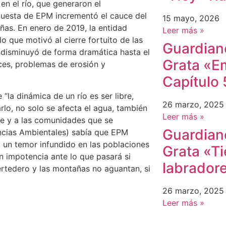
en el río, que generaron el
puesta de EPM incrementó el cauce del
15 mayo, 2026
añas. En enero de 2019, la entidad
Leer más »
o que motivó al cierre fortuito de las
Guardiane
 disminuyó de forma dramática hasta el
Grata «E
ces, problemas de erosión y
Capítulo 
“la dinámica de un río es ser libre,
26 marzo, 2025
arlo, no solo se afecta el agua, también
Leer más »
tre y a las comunidades que se
Guardiane
ncias Ambientales) sabía que EPM
y un temor infundido en las poblaciones
Grata «Ti
n impotencia ante lo que pasará si
labradore
vertedero y las montañas no aguantan, si
26 marzo, 2025
Leer más »