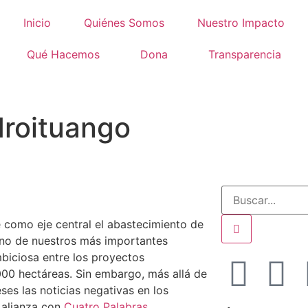
Inicio
Quiénes Somos
Nuestro Impacto
Qué Hacemos
Dona
Transparencia
idroituango
ne como eje central el abastecimiento de
e uno de nuestros más importantes
mbiciosa entre los proyectos
000 hectáreas. Sin embargo, más allá de
eses las noticias negativas en los
 alianza con
Cuatro Palabras
,