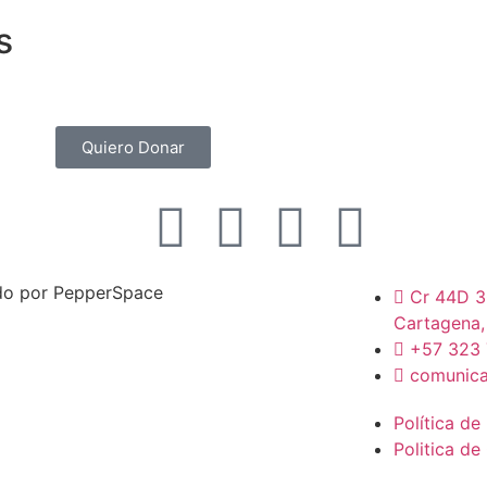
s
Quiero Donar
do por PepperSpace
Cr 44D 3
Cartagena,
+57 323
comunica
Política de
Politica de