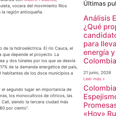
Últimas pu
Zuleta, vocera del movimiento Ríos
n la región antioqueña.
Análisis 
¿Qué pro
candidato
para llev
de la hidroeléctrica. El río Cauca, el
energía y
la que depende el proyecto. La
Colombia 
ea y dos túneles por los que se desvía
 17% de la demanda energética del país,
21 junio, 2026
 habitantes de los doce municipios a
Leer más »
Colombia
r el segundo lugar en importancia de
Espejismo
eras, los monocultivos de cítricos, las
 Cali, siendo la tercera ciudad más
Promesas 
80 por ciento”.
«Hoy» Ru