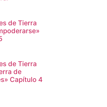
s de Tierra
mpoderarse»
5
s de Tierra
erra de
s» Capítulo 4