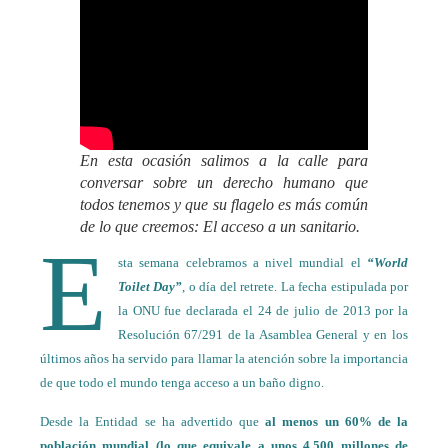
En esta ocasión salimos a la calle para
conversar sobre un derecho humano que
todos tenemos y que su flagelo es más común
de lo que creemos: El acceso a un sanitario.
E
sta semana celebramos a nivel mundial el
“World
Toilet Day”
, o día del retrete. La fecha estipulada por
la ONU fue declarada el 24 de julio de 2013 por la
Resolución 67/291 de la Asamblea General y en los
últimos años ha servido para llamar la atención sobre la importancia
de que todo el mundo tenga acceso a un baño digno.
Desde la Entidad se ha advertido que
al menos un 60% de la
población mundial (lo que equivale a unos 4.500 millones de