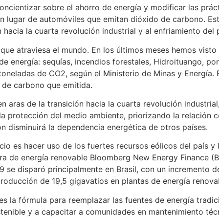
concientizar sobre el ahorro de energía y modificar las prá
, en lugar de automóviles que emitan dióxido de carbono. E
n hacia la cuarta revolución industrial y al enfriamiento del 
 que atraviesa el mundo. En los últimos meses hemos visto 
de energía: sequías, incendios forestales, Hidroituango, p
 toneladas de CO2, según el Ministerio de Minas y Energía.
 de carbono que emitida.
n aras de la transición hacia la cuarta revolución industria
 la protección del medio ambiente, priorizando la relación 
ón disminuirá la dependencia energética de otros países.
icio es hacer uso de los fuertes recursos eólicos del país 
ltora de energía renovable Bloomberg New Energy Finance (
 se disparó principalmente en Brasil, con un incremento de
roducción de 19,5 gigavatios en plantas de energía renova
s la fórmula para reemplazar las fuentes de energía tradi
tenible y a capacitar a comunidades en mantenimiento técnic