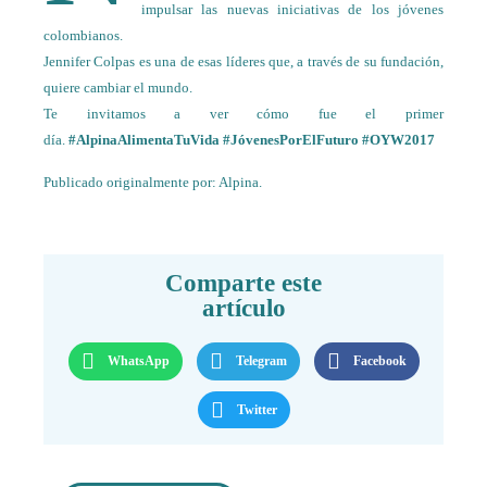
impulsar las nuevas iniciativas de los jóvenes
colombianos.
Jennifer Colpas es una de esas líderes que, a través de su fundación,
quiere cambiar el mundo.
Te invitamos a ver cómo fue el primer
día.
#AlpinaAlimentaTuVida
#JóvenesPorElFuturo
#OYW2017
Publicado originalmente por:
Alpina.
Comparte este
artículo
WhatsApp
Telegram
Facebook
Twitter