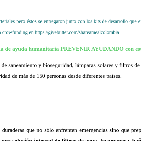
teriales pero éstos se entregaron junto con los kits de desarrollo que
n crowfunding en
https://givebutter.com/shareamealcolombia
paña de ayuda humanitaria PREVENIR AYUDANDO con estos
s de saneamiento y bioseguridad, lámparas solares y filtros de
aridad de más de 150 personas desde diferentes países.
 duraderas que no sólo enfrenten emergencias sino que prepa
 solución integral de filtros de agua, lavamanos y bañ