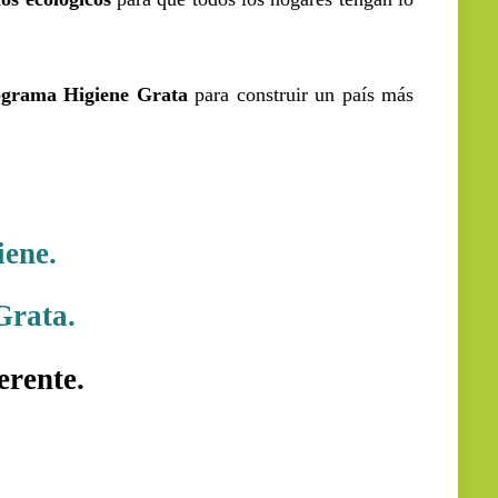
ograma Higiene Grata
para construir un país más
iene.
Grata.
erente.