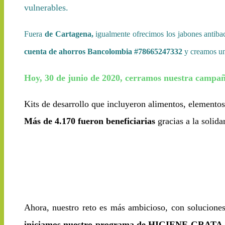
vulnerables.
Fuera
de Cartagena,
igualmente ofrecimos los jabones antibac
cuenta de ahorros Bancolombia #
78665247332
y c
reamos u
Hoy, 30 de junio de 2020, cerramos nuestra cam
‏Kits de desarrollo que incluyeron alimentos, elemento
Más de 4.170 fueron beneficiarias
gracias a la solid
Ahora, nuestro reto es más ambicioso, con soluciones
iniciamos nuestro programa de HIGIENE GRATA, una