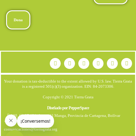
Dona
Your donation is tax-deductible to the extent allowed by U.S. law. Tierra Grata
is a registered 501(c)(3) organization. EIN: 84-2073306.
Copyright © 2021 Tierra Grata
Diseñado por PepperSpace
199, Cl. 25 #21. Apto 403 Manga, Provincia de Cartagena, Bolívar
+57 323 7931670
comunicaciones@tierragrata.org